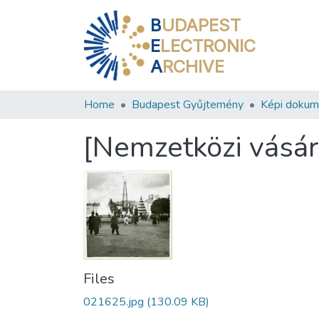
B
UDAPEST
E
LECTRONIC
A
RCHIVE
Home
Budapest Gyűjtemény
Képi doku
[Nemzetközi vásár
Files
021625.jpg
(130.09 KB)