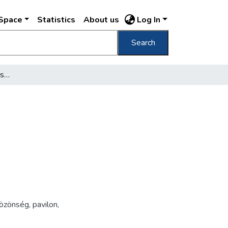
DSpace
Statistics
About us
Log In
Search
[Nemzetközi vásár a Városligetben, 1938]
özönség
,
pavilon
,