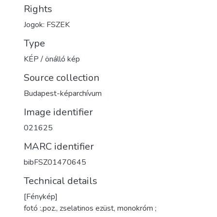
Rights
Jogok: FSZEK
Type
KÉP / önálló kép
Source collection
Budapest-képarchívum
Image identifier
021625
MARC identifier
bibFSZ01470645
Technical details
[Fénykép]
fotó :,poz., zselatinos ezüst, monokróm ;