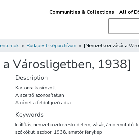
Communities & Collections
All of 
mentumok
Budapest-képarchívum
 a Városligetben, 1938]
Description
Kartonra kasírozott
A szerző azonosítatlan
A címet a feldolgozó adta
Keywords
kiállítás
,
nemzetközi kereskedelem
,
vásár
,
árubemutató
,
k
szökőkút
,
szobor
,
1938
,
amatőr fénykép