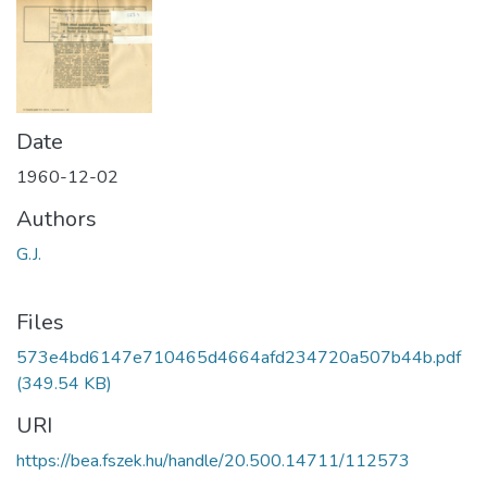
Date
1960-12-02
Authors
G.J.
Files
573e4bd6147e710465d4664afd234720a507b44b.pdf
(349.54 KB)
URI
https://bea.fszek.hu/handle/20.500.14711/112573