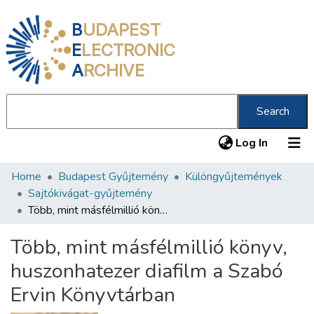
B
UDAPEST
E
LECTRONIC
A
RCHIVE
Search
(current
Log In
Home
Budapest Gyűjtemény
Különgyűjtemények
Communities & Collections
Sajtókivágat-gyűjtemény
All of DSpace
Több, mint másfélmillió könyv, huszonhatezer diafilm a Szabó Ervin Könyvtárban
Statistics
Több, mint másfélmillió könyv,
About us
huszonhatezer diafilm a Szabó
Ervin Könyvtárban