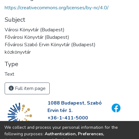
https://creativecommons.org/licenses/by-nc/4.0/
Subject
Városi Könyvtár (Budapest)
Fővárosi Könyvtár (Budapest)
Fővárosi Szabó Ervin Könyvtár (Budapest)
közkönyvtár
Type
Text
Full item page
1088 Budapest, Szabó
Ervin tér 1.
+36-1-411-5000
info@fszek.hu
We collect and process your personal information for the
https://fszek.hu
following purposes:
Authentication, Preferences,