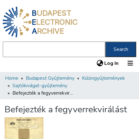
B
UDAPEST
E
LECTRONIC
A
RCHIVE
Search
(current
Log In
Home
Budapest Gyűjtemény
Különgyűjtemények
Communities & Collections
Sajtókivágat-gyűjtemény
All of DSpace
Befejezték a fegyverrekvirálást
Statistics
Befejezték a fegyverrekvirálást
About us