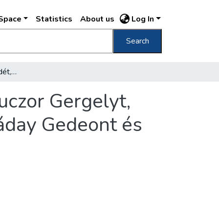
DSpace
Statistics
About us
Log In
Search
Exhumálták Szigligeti Edét, Vahot Imrét, Czuczor Gergelyt, Szerdahelyi Kálmánt, Czakó Zsigmondot, Ráday Gedeont és sok más jelesünket
uczor Gergelyt,
áday Gedeont és