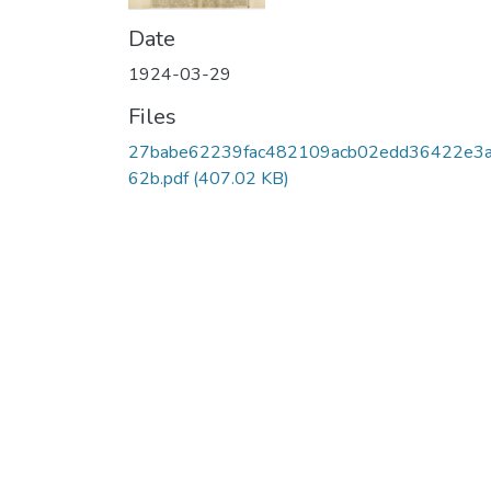
Date
1924-03-29
Files
27babe62239fac482109acb02edd36422e3
62b.pdf
(407.02 KB)