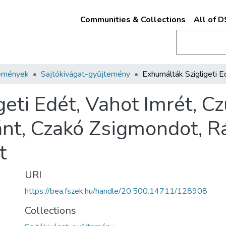
Communities & Collections
All of 
emények
Sajtókivágat-gyűjtemény
eti Edét, Vahot Imrét, Cz
nt, Czakó Zsigmondot, R
t
URI
https://bea.fszek.hu/handle/20.500.14711/128908
Collections