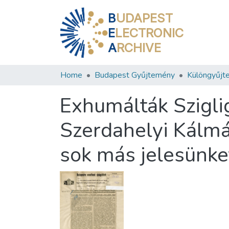
B
UDAPEST
E
LECTRONIC
A
RCHIVE
Home
Budapest Gyűjtemény
Különgyűjt
Exhumálták Sziglig
Szerdahelyi Kálmá
sok más jelesünke