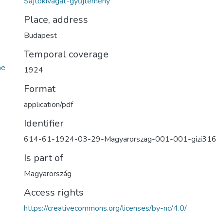
Sajtókivágat-gyűjtemény
Place, address
Budapest
Temporal coverage
ae
1924
Format
application/pdf
Identifier
614-61-1924-03-29-Magyarorszag-001-001-gizi316
Is part of
Magyarország
Access rights
https://creativecommons.org/licenses/by-nc/4.0/