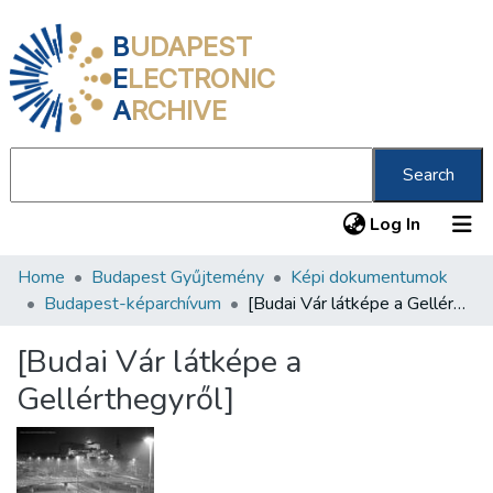
B
UDAPEST
E
LECTRONIC
A
RCHIVE
Search
(current
Log In
Home
Budapest Gyűjtemény
Képi dokumentumok
Communities & Collections
Budapest-képarchívum
[Budai Vár látképe a Gellérthegyről]
All of DSpace
[Budai Vár látképe a
Statistics
Gellérthegyről]
About us