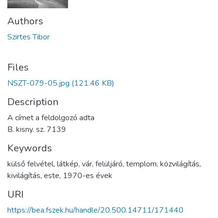
Authors
Szirtes Tibor
Files
NSZT-079-05.jpg
(121.46 KB)
Description
A címet a feldolgozó adta
B. kisny. sz. 7139
Keywords
külső felvétel
,
látkép
,
vár
,
felüljáró
,
templom
,
közvilágítás
,
kivilágítás
,
este
,
1970-es évek
URI
https://bea.fszek.hu/handle/20.500.14711/171440