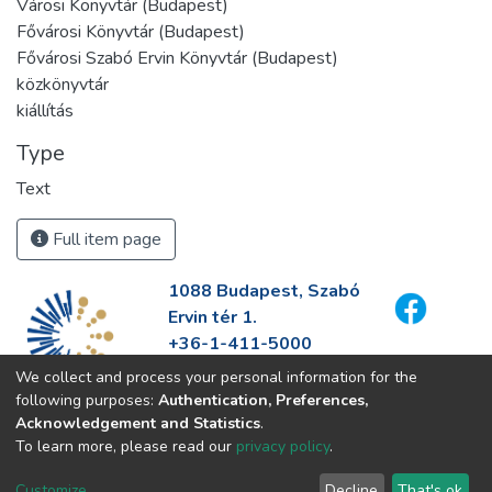
Városi Könyvtár (Budapest)
Fővárosi Könyvtár (Budapest)
Fővárosi Szabó Ervin Könyvtár (Budapest)
közkönyvtár
kiállítás
Type
Text
Full item page
1088 Budapest, Szabó
Ervin tér 1.
+36-1-411-5000
info@fszek.hu
We collect and process your personal information for the
https://fszek.hu
following purposes:
Authentication, Preferences,
Acknowledgement and Statistics
.
To learn more, please read our
privacy policy
.
Customize
Decline
That's ok