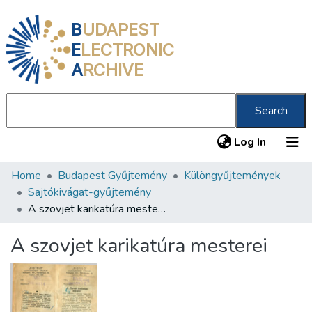
B
UDAPEST
E
LECTRONIC
A
RCHIVE
Search
(current
Log In
Home
Budapest Gyűjtemény
Különgyűjtemények
Communities & Collections
Sajtókivágat-gyűjtemény
All of DSpace
A szovjet karikatúra mesterei
Statistics
A szovjet karikatúra mesterei
About us