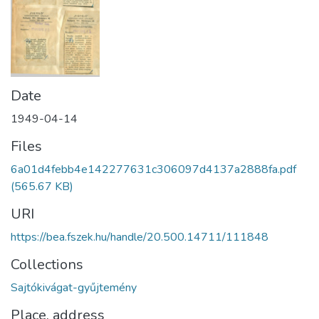
Date
1949-04-14
Files
6a01d4febb4e142277631c306097d4137a2888fa.pdf
(565.67 KB)
URI
https://bea.fszek.hu/handle/20.500.14711/111848
Collections
Sajtókivágat-gyűjtemény
Place, address