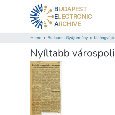
B
UDAPEST
E
LECTRONIC
A
RCHIVE
Home
Budapest Gyűjtemény
Különgyűjt
Nyíltabb várospoli