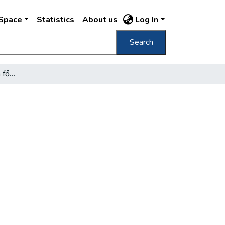
DSpace
Statistics
About us
Log In
Search
Nyíltabb várospoliltika a fővárosért