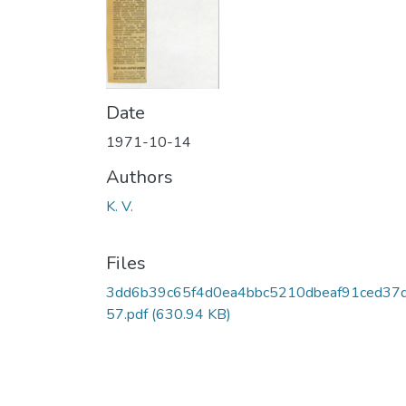
Date
1971-10-14
Authors
K. V.
Files
3dd6b39c65f4d0ea4bbc5210dbeaf91ced37
57.pdf
(630.94 KB)