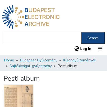
B
UDAPEST
E
LECTRONIC
A
RCHIVE
Search
(current
Log In
Home
Budapest Gyűjtemény
Különgyűjtemények
Communities & Collections
Sajtókivágat-gyűjtemény
Pesti album
All of DSpace
Pesti album
Statistics
About us