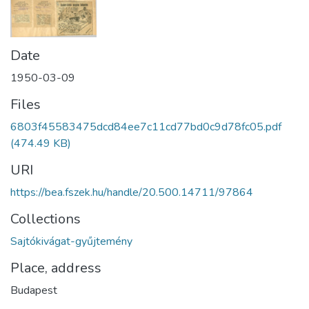
Date
1950-03-09
Files
6803f45583475dcd84ee7c11cd77bd0c9d78fc05.pdf
(474.49 KB)
URI
https://bea.fszek.hu/handle/20.500.14711/97864
Collections
Sajtókivágat-gyűjtemény
Place, address
Budapest