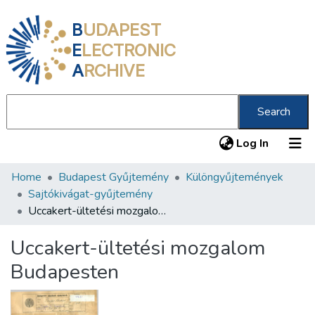
B
UDAPEST
E
LECTRONIC
A
RCHIVE
Search
(current
Log In
Home
Budapest Gyűjtemény
Különgyűjtemények
Communities & Collections
Sajtókivágat-gyűjtemény
All of DSpace
Uccakert-ültetési mozgalom Budapesten
Statistics
Uccakert-ültetési mozgalom
About us
Budapesten