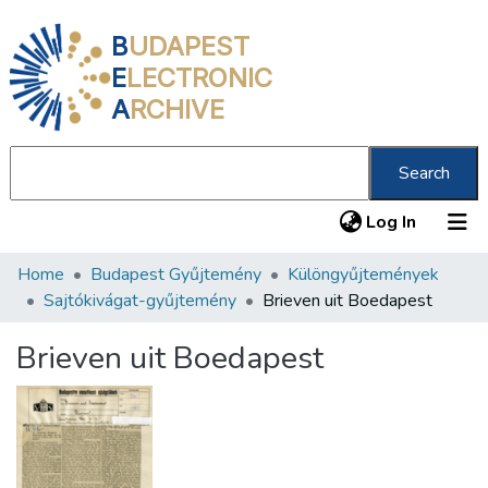
B
UDAPEST
E
LECTRONIC
A
RCHIVE
Search
(current
Log In
Home
Budapest Gyűjtemény
Különgyűjtemények
Communities & Collections
Sajtókivágat-gyűjtemény
Brieven uit Boedapest
All of DSpace
Brieven uit Boedapest
Statistics
About us