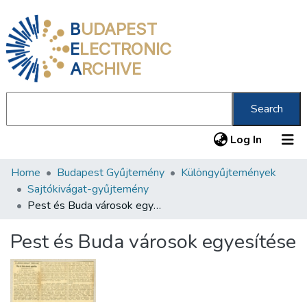
B
UDAPEST
E
LECTRONIC
A
RCHIVE
Search
(current
Log In
Home
Budapest Gyűjtemény
Különgyűjtemények
Communities & Collections
Sajtókivágat-gyűjtemény
All of DSpace
Pest és Buda városok egyesítése
Statistics
Pest és Buda városok egyesítése
About us