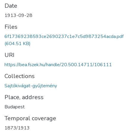
Date
1913-09-28
Files
6f17369238593ce2690237c1e7c5d9873254acda.pdf
(604.51 KB)
URI
https://bea.fszek.hu/handle/20.500.14711/106111
Collections
Sajtókivágat-gyűjtemény
Place, address
Budapest
Temporal coverage
1873/1913