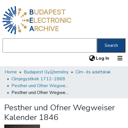
B
UDAPEST
E
LECTRONIC
A
RCHIVE
Search
(current
Log In
Home
Budapest Gyűjtemény
Cím- és adattárak
Communities & Collections
Címjegyzékek 1712-1868
All of DSpace
Pesther und Ofner Wegweiser Kalender 1837-1854
Pesther und Ofner Wegweiser Kalender 1846
Statistics
Pesther und Ofner Wegweiser
About us
Kalender 1846