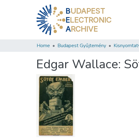
B
UDAPEST
E
LECTRONIC
A
RCHIVE
Home
Budapest Gyűjtemény
Kisnyomtat
Edgar Wallace: Sö