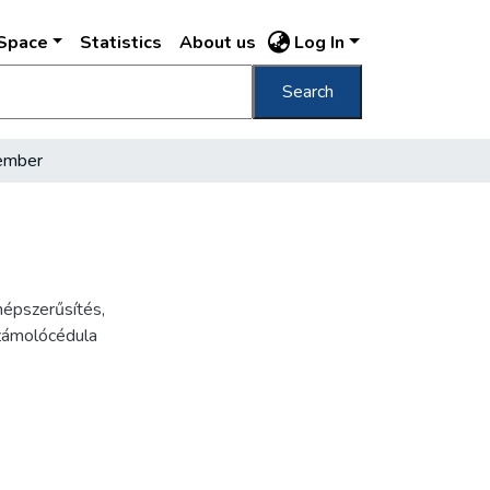
DSpace
Statistics
About us
Log In
Search
 ember
népszerűsítés
,
zámolócédula