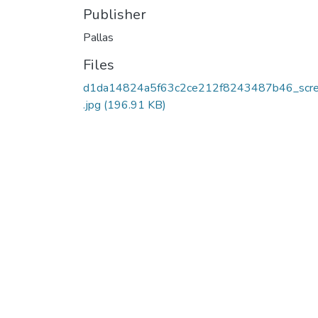
Publisher
Pallas
Files
d1da14824a5f63c2ce212f8243487b46_scr
.jpg
(196.91 KB)