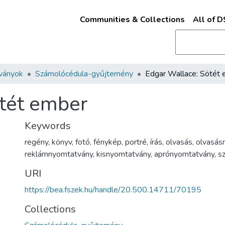
Communities & Collections
All of 
ványok
Számolócédula-gyűjtemény
Edgar Wallace: Sötét
tét ember
Keywords
regény
,
könyv
,
fotó
,
fénykép
,
portré
,
írás
,
olvasás
,
olvasás
reklámnyomtatvány
,
kisnyomtatvány
,
aprónyomtatvány
,
s
URI
https://bea.fszek.hu/handle/20.500.14711/70195
Collections