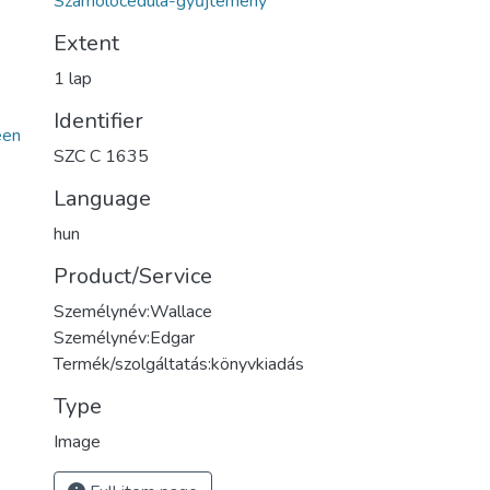
Számolócédula-gyűjtemény
Extent
1 lap
Identifier
een
SZC C 1635
Language
hun
Product/Service
Személynév:Wallace
Személynév:Edgar
Termék/szolgáltatás:könyvkiadás
Type
Image