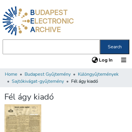
B
UDAPEST
E
LECTRONIC
A
RCHIVE
Search
(current
Log In
Home
Budapest Gyűjtemény
Különgyűjtemények
Communities & Collections
Sajtókivágat-gyűjtemény
Fél ágy kiadó
All of DSpace
Fél ágy kiadó
Statistics
About us