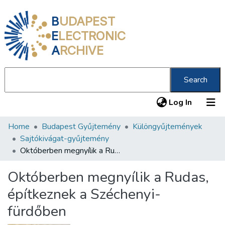
B
UDAPEST
E
LECTRONIC
A
RCHIVE
Search
(current
Log In
Home
Budapest Gyűjtemény
Különgyűjtemények
Communities & Collections
Sajtókivágat-gyűjtemény
All of DSpace
Októberben megnyílik a Rudas, építkeznek a Széchenyi-fürdőben
Statistics
Októberben megnyílik a Rudas,
About us
építkeznek a Széchenyi-
fürdőben