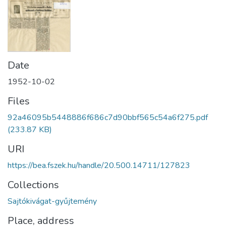
Date
1952-10-02
Files
92a46095b5448886f686c7d90bbf565c54a6f275.pdf
(233.87 KB)
URI
https://bea.fszek.hu/handle/20.500.14711/127823
Collections
Sajtókivágat-gyűjtemény
Place, address