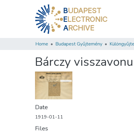
B
UDAPEST
E
LECTRONIC
A
RCHIVE
Home
Budapest Gyűjtemény
Különgyűjt
Bárczy visszavonu
Date
1919-01-11
Files