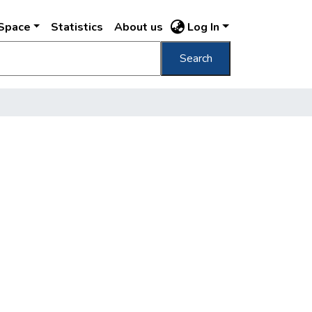
DSpace
Statistics
About us
Log In
Search