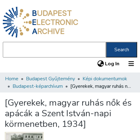
B
UDAPEST
E
LECTRONIC
A
RCHIVE
Search
(current
Log In
Home
Budapest Gyűjtemény
Képi dokumentumok
Communities & Collections
Budapest-képarchívum
[Gyerekek, magyar ruhás nők és apácák a Szent István-napi körmenetben, 1934]
All of DSpace
[Gyerekek, magyar ruhás nők és
Statistics
apácák a Szent István-napi
About us
körmenetben, 1934]