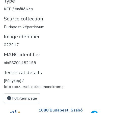
Type
KÉP / önálló kép
Source collection
Budapest-képarchívum
Image identifier
022917
MARC identifier
bibFSZ01482199
Technical details
[Fénykép] /
fotó :,poz., zsel. ezüst, monokróm ;
Full item page
1088 Budapest, Szabó