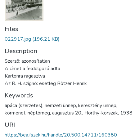
Files
022917.jpg
(196.21 KB)
Description
Szerző: azonosítatlan
A címet a feldolgozó adta
Kartonra ragasztva
Az R. H. szignó: esetleg Rötzer Henrik
Keywords
apáca (szerzetes)
,
nemzeti ünnep
,
keresztény ünnep
,
körmenet
,
néptömeg
,
augusztus 20.
,
Horthy-korszak
,
1938
URI
https://bea.fszek.hu/handle/20.500.14711/160380