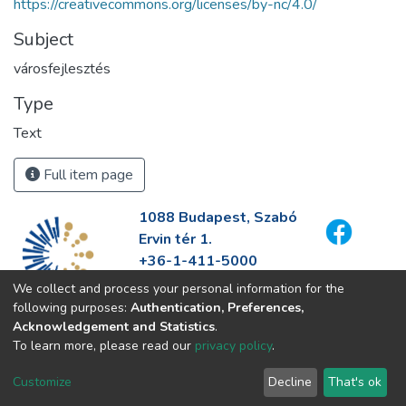
https://creativecommons.org/licenses/by-nc/4.0/
Subject
városfejlesztés
Type
Text
Full item page
1088 Budapest, Szabó
Ervin tér 1.
+36-1-411-5000
info@fszek.hu
We collect and process your personal information for the
https://fszek.hu
following purposes:
Authentication, Preferences,
Acknowledgement and Statistics
.
To learn more, please read our
privacy policy
.
Customize
Decline
That's ok