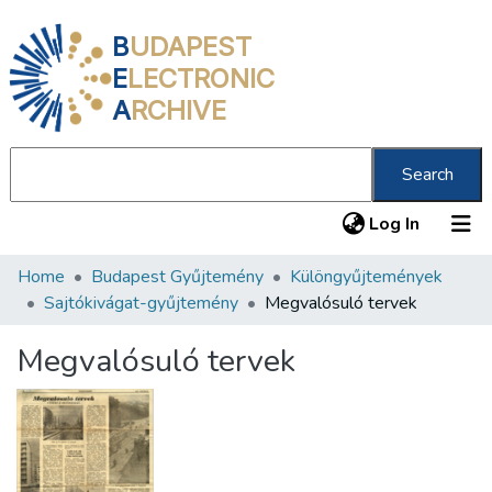
B
UDAPEST
E
LECTRONIC
A
RCHIVE
Search
(current
Log In
Home
Budapest Gyűjtemény
Különgyűjtemények
Communities & Collections
Sajtókivágat-gyűjtemény
Megvalósuló tervek
All of DSpace
Megvalósuló tervek
Statistics
About us