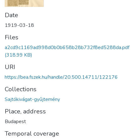
Date
1919-03-18
Files
a2cd9c1169ad998d0b0b658b28b732f8ed5288da.pdf
(318.99 KB)
URI
https://bea.fszek.hu/handle/20.500.14711/122176
Collections
Sajtókivágat-gyűjtemény
Place, address
Budapest
Temporal coverage