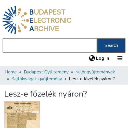
B
UDAPEST
E
LECTRONIC
A
RCHIVE
Search
(current
Log In
Home
Budapest Gyűjtemény
Különgyűjtemények
Communities & Collections
Sajtókivágat-gyűjtemény
Lesz-e főzelék nyáron?
All of DSpace
Lesz-e főzelék nyáron?
Statistics
About us