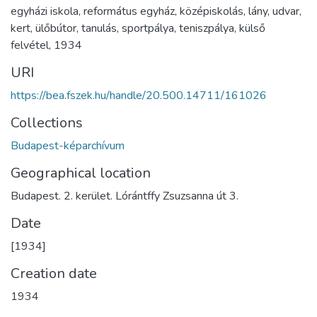
egyházi iskola
,
református egyház
,
középiskolás
,
lány
,
udvar
,
kert
,
ülőbútor
,
tanulás
,
sportpálya
,
teniszpálya
,
külső
felvétel
,
1934
URI
https://bea.fszek.hu/handle/20.500.14711/161026
Collections
Budapest-képarchívum
Geographical location
Budapest. 2. kerület. Lórántffy Zsuzsanna út 3.
Date
[1934]
Creation date
1934