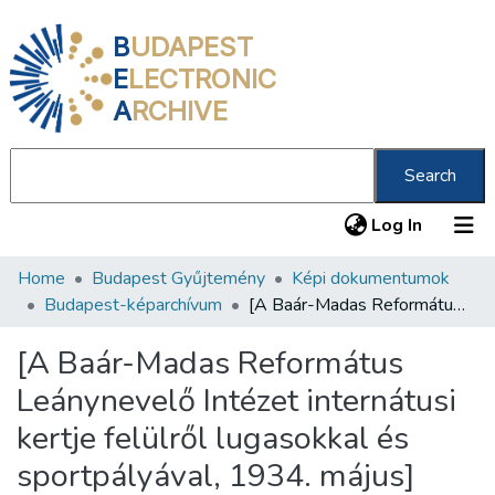
B
UDAPEST
E
LECTRONIC
A
RCHIVE
Search
(current
Log In
Home
Budapest Gyűjtemény
Képi dokumentumok
Communities & Collections
Budapest-képarchívum
[A Baár-Madas Református Leánynevelő Intézet internátusi kertje felülről lugasokkal és sportpályával, 1934. május]
All of DSpace
[A Baár-Madas Református
Statistics
Leánynevelő Intézet internátusi
About us
kertje felülről lugasokkal és
sportpályával, 1934. május]