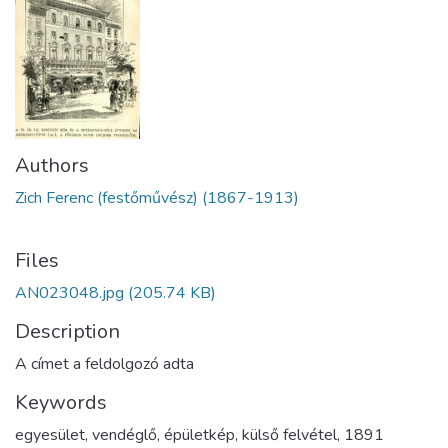
Authors
Zich Ferenc (festőművész) (1867-1913)
Files
AN023048.jpg
(205.74 KB)
Description
A címet a feldolgozó adta
Keywords
egyesület
,
vendéglő
,
épületkép
,
külső felvétel
,
1891