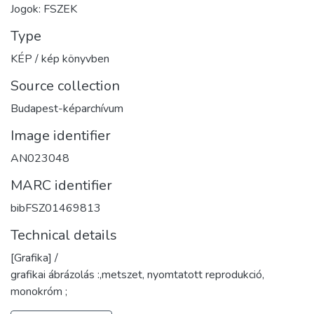
Jogok: FSZEK
Type
KÉP / kép könyvben
Source collection
Budapest-képarchívum
Image identifier
AN023048
MARC identifier
bibFSZ01469813
Technical details
[Grafika] /
grafikai ábrázolás :,metszet, nyomtatott reprodukció,
monokróm ;