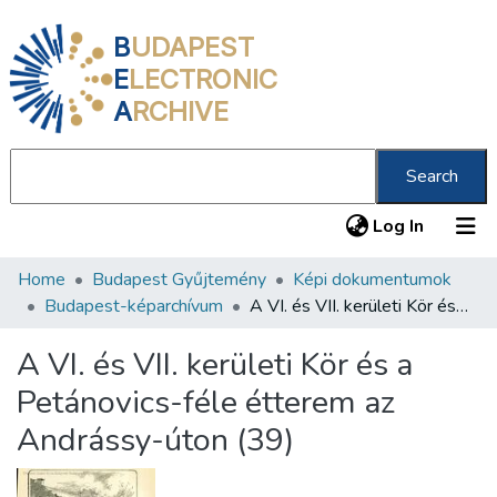
B
UDAPEST
E
LECTRONIC
A
RCHIVE
Search
(current
Log In
Home
Budapest Gyűjtemény
Képi dokumentumok
Communities & Collections
Budapest-képarchívum
A VI. és VII. kerületi Kör és a Petánovics-féle étterem az Andrássy-úton (39)
All of DSpace
A VI. és VII. kerületi Kör és a
Statistics
Petánovics-féle étterem az
About us
Andrássy-úton (39)