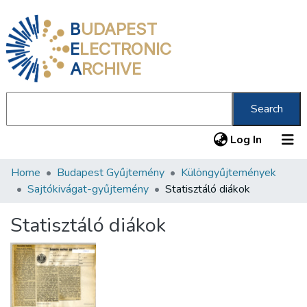
B
UDAPEST
E
LECTRONIC
A
RCHIVE
Search
(current
Log In
Home
Budapest Gyűjtemény
Különgyűjtemények
Communities & Collections
Sajtókivágat-gyűjtemény
Statisztáló diákok
All of DSpace
Statisztáló diákok
Statistics
About us