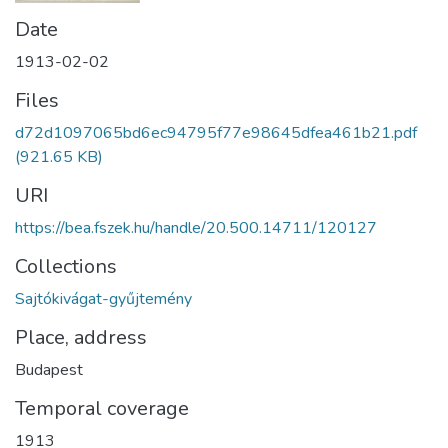
Date
1913-02-02
Files
d72d1097065bd6ec94795f77e98645dfea461b21.pdf
(921.65 KB)
URI
https://bea.fszek.hu/handle/20.500.14711/120127
Collections
Sajtókivágat-gyűjtemény
Place, address
Budapest
Temporal coverage
1913