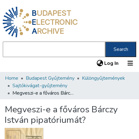
B
UDAPEST
E
LECTRONIC
A
RCHIVE
Search
(current
Log In
Home
Budapest Gyűjtemény
Különgyűjtemények
Communities & Collections
Sajtókivágat-gyűjtemény
All of DSpace
Megveszi-e a főváros Bárczy István pipatóriumát?
Statistics
Megveszi-e a főváros Bárczy
About us
István pipatóriumát?