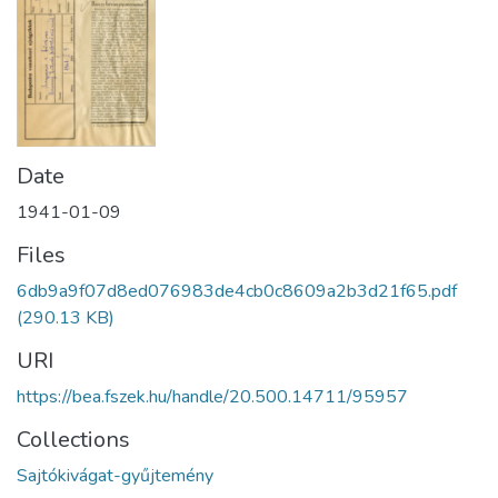
Date
1941-01-09
Files
6db9a9f07d8ed076983de4cb0c8609a2b3d21f65.pdf
(290.13 KB)
URI
https://bea.fszek.hu/handle/20.500.14711/95957
Collections
Sajtókivágat-gyűjtemény