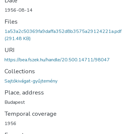
Date
1956-08-14
Files
1a53a2c50369fa9daffa352d8b3575a29124221a.pdf
(291.48 KB)
URI
https://bea.fszek.hu/handle/20.500.14711/98047
Collections
Sajtókivágat-gyűjtemény
Place, address
Budapest
Temporal coverage
1956