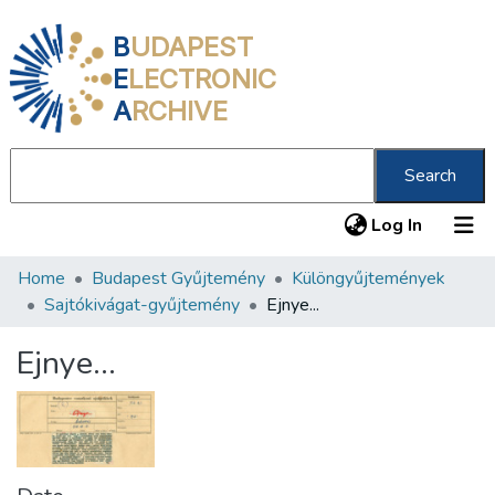
B
UDAPEST
E
LECTRONIC
A
RCHIVE
Search
(current
Log In
Home
Budapest Gyűjtemény
Különgyűjtemények
Communities & Collections
Sajtókivágat-gyűjtemény
Ejnye...
All of DSpace
Ejnye...
Statistics
About us