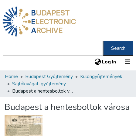
B
UDAPEST
E
LECTRONIC
A
RCHIVE
Search
(current
Log In
Home
Budapest Gyűjtemény
Különgyűjtemények
Communities & Collections
Sajtókivágat-gyűjtemény
All of DSpace
Budapest a hentesboltok városa
Statistics
Budapest a hentesboltok városa
About us