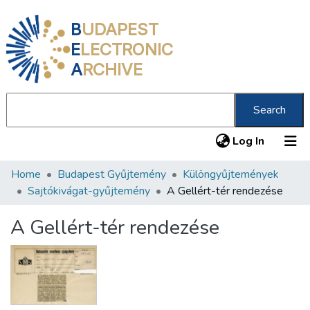
B
UDAPEST
E
LECTRONIC
A
RCHIVE
Search
(current
Log In
Home
Budapest Gyűjtemény
Különgyűjtemények
Communities & Collections
Sajtókivágat-gyűjtemény
A Gellért-tér rendezése
All of DSpace
A Gellért-tér rendezése
Statistics
About us