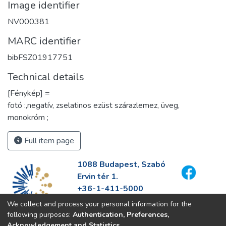
Image identifier
NV000381
MARC identifier
bibFSZ01917751
Technical details
[Fénykép] =
fotó :,negatív, zselatinos ezüst szárazlemez, üveg,
monokróm ;
Full item page
1088 Budapest, Szabó
Ervin tér 1.
+36-1-411-5000
info@fszek.hu
We collect and process your personal information for the
https://fszek.hu
following purposes:
Authentication, Preferences,
Acknowledgement and Statistics
.