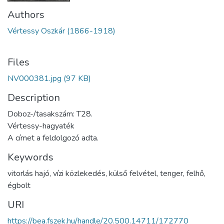
Authors
Vértessy Oszkár (1866-1918)
Files
NV000381.jpg
(97 KB)
Description
Doboz-/tasakszám: T28.
Vértessy-hagyaték
A címet a feldolgozó adta.
Keywords
vitorlás hajó
,
vízi közlekedés
,
külső felvétel
,
tenger
,
felhő
,
égbolt
URI
https://bea.fszek.hu/handle/20.500.14711/172770