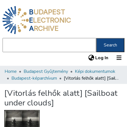
B
UDAPEST
E
LECTRONIC
A
RCHIVE
Search
(current
Log In
Home
Budapest Gyűjtemény
Képi dokumentumok
Communities & Collections
Budapest-képarchívum
[Vitorlás felhők alatt] [Sailboat under clouds]
All of DSpace
[Vitorlás felhők alatt] [Sailboat
Statistics
under clouds]
About us