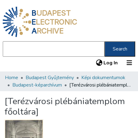
B
UDAPEST
E
LECTRONIC
A
RCHIVE
Search
(current
Log In
Home
Budapest Gyűjtemény
Képi dokumentumok
Communities & Collections
Budapest-képarchívum
[Terézvárosi plébániatemplom főoltára]
All of DSpace
[Terézvárosi plébániatemplom
Statistics
főoltára]
About us