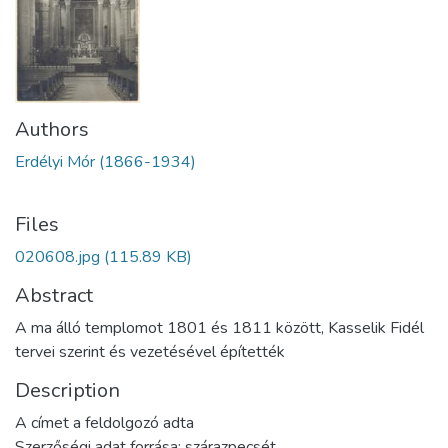
Authors
Erdélyi Mór (1866-1934)
Files
020608.jpg
(115.89 KB)
Abstract
A ma álló templomot 1801 és 1811 között, Kasselik Fidél
tervei szerint és vezetésével építették
Description
A címet a feldolgozó adta
Szerzőségi adat forrása: szárazpecsét