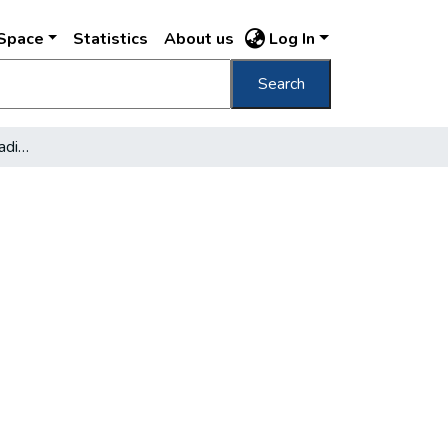
DSpace
Statistics
About us
Log In
Search
Jókai születésének századik évfordulója