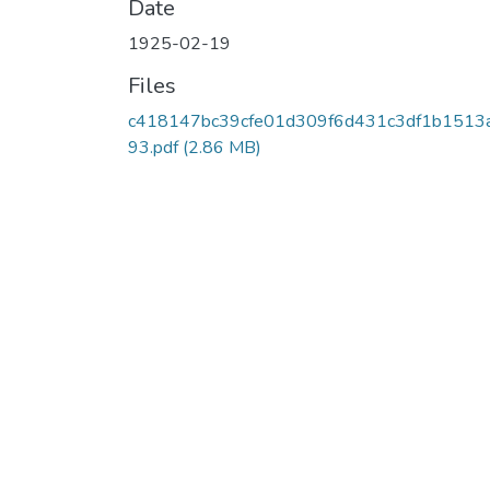
Date
1925-02-19
Files
c418147bc39cfe01d309f6d431c3df1b1513
93.pdf
(2.86 MB)