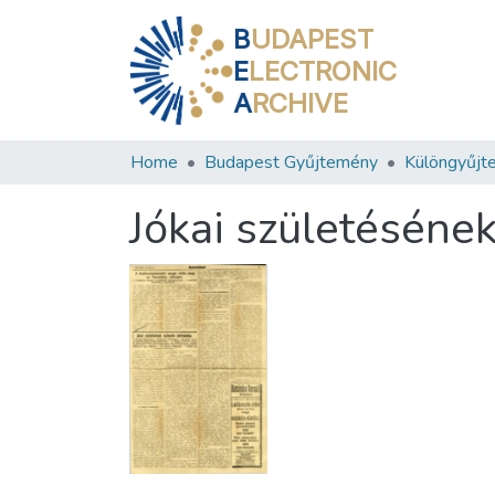
B
UDAPEST
E
LECTRONIC
A
RCHIVE
Home
Budapest Gyűjtemény
Különgyűjt
Jókai születésének