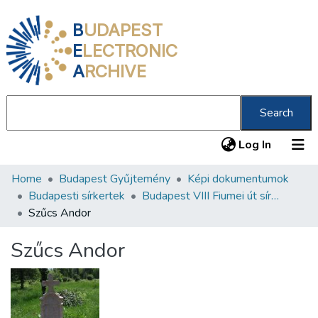
B
UDAPEST
E
LECTRONIC
A
RCHIVE
Search
(current
Log In
Home
Budapest Gyűjtemény
Képi dokumentumok
Communities & Collections
Budapesti sírkertek
Budapest VIII Fiumei út sírkert 2. rész
All of DSpace
Szűcs Andor
Statistics
Szűcs Andor
About us