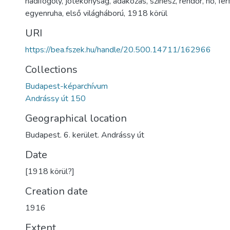
hadifogoly
,
jótékonyság
,
adakozás
,
színész
,
rendőr
,
nő
,
férf
egyenruha
,
első világháború
,
1918 körül
URI
https://bea.fszek.hu/handle/20.500.14711/162966
Collections
Budapest-képarchívum
Andrássy út 150
Geographical location
Budapest. 6. kerület. Andrássy út
Date
[1918 körül?]
Creation date
1916
Extent