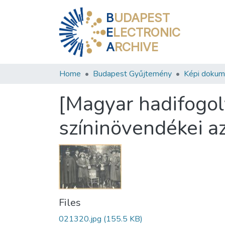
B
UDAPEST
E
LECTRONIC
A
RCHIVE
Home
Budapest Gyűjtemény
Képi doku
[Magyar hadifogol
színinövendékei a
Files
021320.jpg
(155.5 KB)