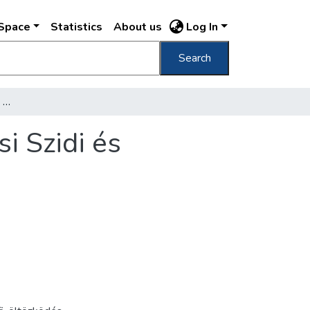
DSpace
Statistics
About us
Log In
Search
[Magyar hadifogolymentő mozgalom] Rákosi Szidi és színinövendékei az Andrássy úton
 Szidi és