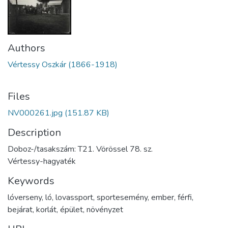
Authors
Vértessy Oszkár (1866-1918)
Files
NV000261.jpg
(151.87 KB)
Description
Doboz-/tasakszám: T21. Vörössel 78. sz.
Vértessy-hagyaték
Keywords
lóverseny
,
ló
,
lovassport
,
sportesemény
,
ember
,
férfi
,
bejárat
,
korlát
,
épület
,
növényzet