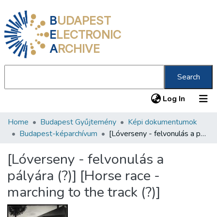
B
UDAPEST
E
LECTRONIC
A
RCHIVE
Search
(current
Log In
Home
Budapest Gyűjtemény
Képi dokumentumok
Communities & Collections
Budapest-képarchívum
[Lóverseny - felvonulás a pályára (?)] [Horse race - marching to the track (?)]
All of DSpace
[Lóverseny - felvonulás a
Statistics
pályára (?)] [Horse race -
About us
marching to the track (?)]