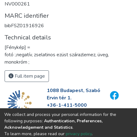
NV000261
MARC identifier
bibFSZ01916926
Technical details
[Fénykép] =
fotó :,negatív, zselatinos ezüst szárazlemez, üveg,
monokróm ;
Full item page
1088 Budapest, Szabó
Ervin tér 1.
+36-1-411-5000
info@fszek.hu
We collect and process your personal information for the
https://fszek.hu
following purposes:
Authentication, Preferences,
Acknowledgement and Statistics
.
To learn more, please read our
privacy policy
.