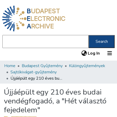
B
UDAPEST
E
LECTRONIC
A
RCHIVE
Search
(current
Log In
Home
Budapest Gyűjtemény
Különgyűjtemények
Communities & Collections
Sajtókivágat-gyűjtemény
All of DSpace
Újjáépült egy 210 éves budai vendégfogadó, a "Hét választó fejedelem"
Statistics
Újjáépült egy 210 éves budai
About us
vendégfogadó, a "Hét választó
fejedelem"