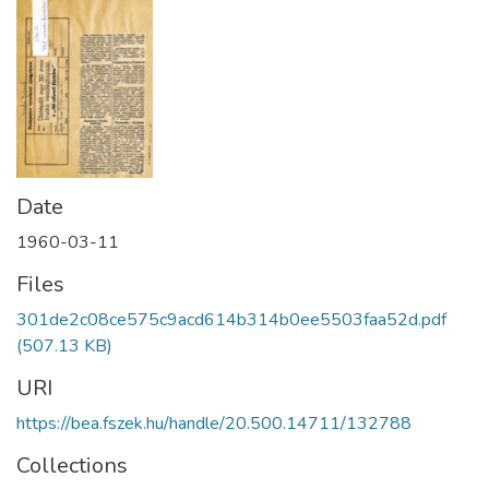
Date
1960-03-11
Files
301de2c08ce575c9acd614b314b0ee5503faa52d.pdf
(507.13 KB)
URI
https://bea.fszek.hu/handle/20.500.14711/132788
Collections