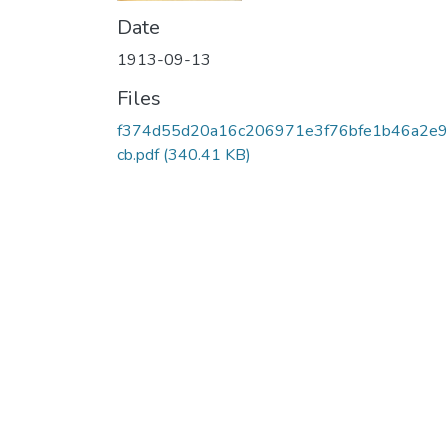
Date
1913-09-13
Files
f374d55d20a16c206971e3f76bfe1b46a2e9
cb.pdf
(340.41 KB)