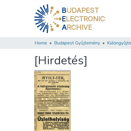
B
UDAPEST
E
LECTRONIC
A
RCHIVE
Home
Budapest Gyűjtemény
Különgyűjt
[Hirdetés]