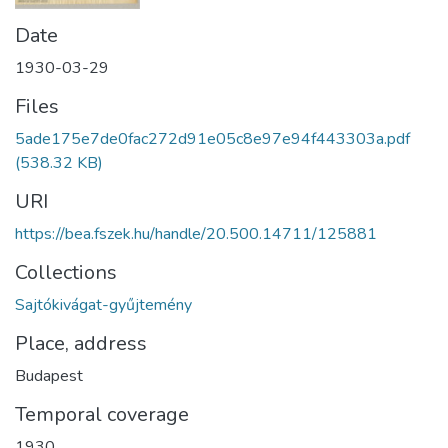
Date
1930-03-29
Files
5ade175e7de0fac272d91e05c8e97e94f443303a.pdf
(538.32 KB)
URI
https://bea.fszek.hu/handle/20.500.14711/125881
Collections
Sajtókivágat-gyűjtemény
Place, address
Budapest
Temporal coverage
1930