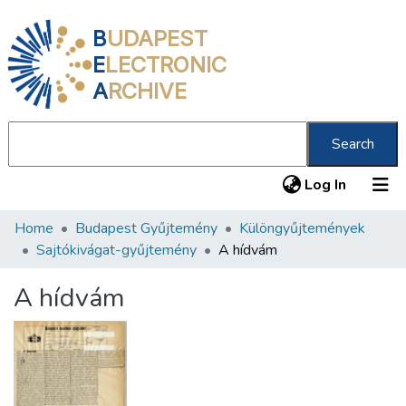
B
UDAPEST
E
LECTRONIC
A
RCHIVE
Search
(current
Log In
Home
Budapest Gyűjtemény
Különgyűjtemények
Communities & Collections
Sajtókivágat-gyűjtemény
A hídvám
All of DSpace
A hídvám
Statistics
About us