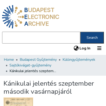
B
UDAPEST
E
LECTRONIC
A
RCHIVE
Search
(current
Log In
Home
Budapest Gyűjtemény
Különgyűjtemények
Communities & Collections
Sajtókivágat-gyűjtemény
All of DSpace
Kánikulai jelentés szeptember második vasárnapjáról
Statistics
Kánikulai jelentés szeptember
About us
második vasárnapjáról