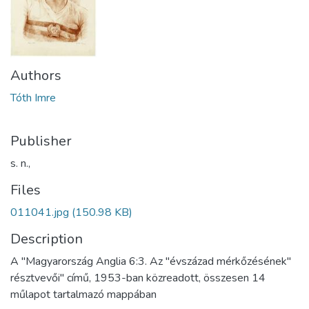
Authors
Tóth Imre
Publisher
s. n.,
Files
011041.jpg
(150.98 KB)
Description
A "Magyarország Anglia 6:3. Az "évszázad mérkőzésének"
résztvevői" című, 1953-ban közreadott, összesen 14
műlapot tartalmazó mappában