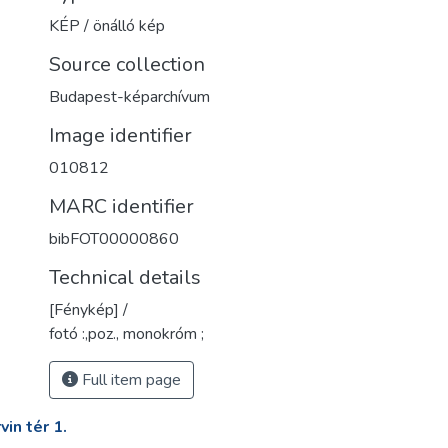
KÉP / önálló kép
Source collection
Budapest-képarchívum
Image identifier
010812
MARC identifier
bibFOT00000860
Technical details
[Fénykép] /
fotó :,poz., monokróm ;
Full item page
in tér 1.