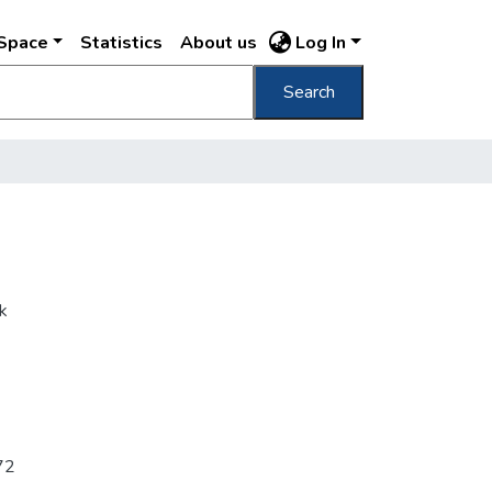
DSpace
Statistics
About us
Log In
Search
k
72