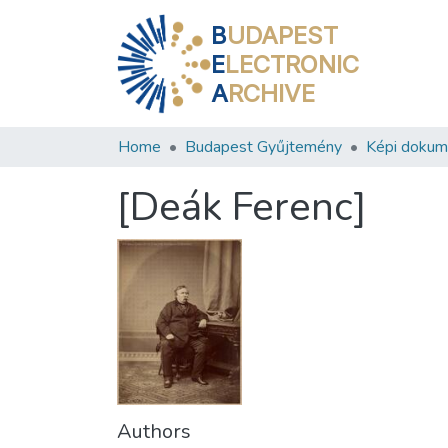
B
UDAPEST
E
LECTRONIC
A
RCHIVE
Home
Budapest Gyűjtemény
Képi doku
[Deák Ferenc]
Authors