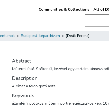
Communities & Collections
All of 
mentumok
Budapest-képarchívum
[Deák Ferenc]
Abstract
Műtermi fotó. Széken ül, kezével egy asztalra támaszkodi
Description
A címet a feldolgozó adta
Keywords
államférfi
,
politikus
,
műtermi portré
,
egészalakos kép
,
18