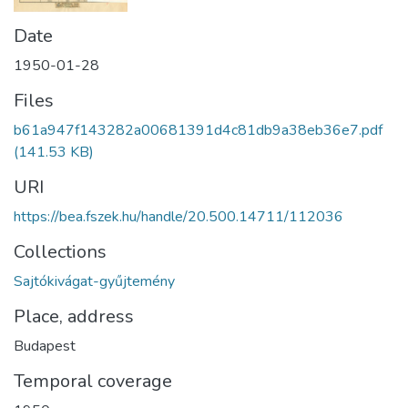
Date
1950-01-28
Files
b61a947f143282a00681391d4c81db9a38eb36e7.pdf
(141.53 KB)
URI
https://bea.fszek.hu/handle/20.500.14711/112036
Collections
Sajtókivágat-gyűjtemény
Place, address
Budapest
Temporal coverage