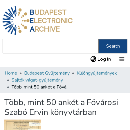
B
UDAPEST
E
LECTRONIC
A
RCHIVE
Search
(current
Log In
Home
Budapest Gyűjtemény
Különgyűjtemények
Communities & Collections
Sajtókivágat-gyűjtemény
All of DSpace
Több, mint 50 ankét a Fővárosi Szabó Ervin könyvtárban
Statistics
Több, mint 50 ankét a Fővárosi
About us
Szabó Ervin könyvtárban