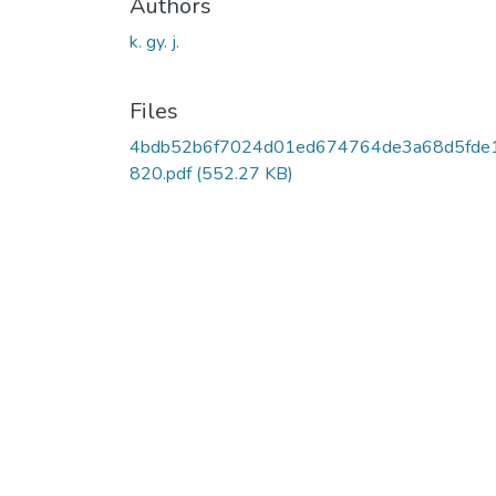
Authors
k. gy. j.
Files
4bdb52b6f7024d01ed674764de3a68d5fde
820.pdf
(552.27 KB)