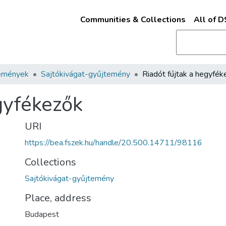
Communities & Collections
All of 
emények
Sajtókivágat-gyűjtemény
Riadót fújtak a hegyfék
gyfékezők
URI
https://bea.fszek.hu/handle/20.500.14711/98116
Collections
Sajtókivágat-gyűjtemény
Place, address
Budapest