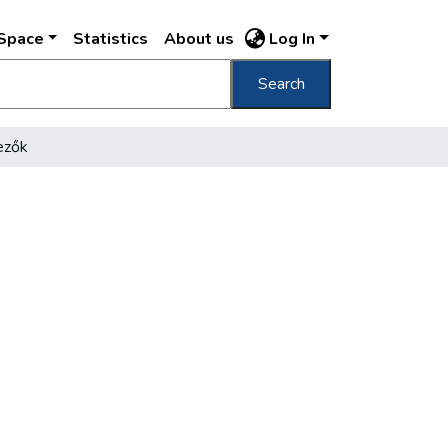
DSpace
Statistics
About us
Log In
Search
ezők