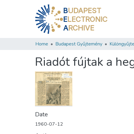
B
UDAPEST
E
LECTRONIC
A
RCHIVE
Home
Budapest Gyűjtemény
Különgyűjt
Riadót fújtak a he
Date
1960-07-12