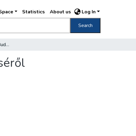
DSpace
Statistics
About us
Log In
Search
Tudományos vizsgálat Budapest közlekedéséről
séről