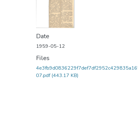
Date
1959-05-12
Files
4e3fb9d0836229f7def7df2952c429835a16
07.pdf
(443.17 KB)