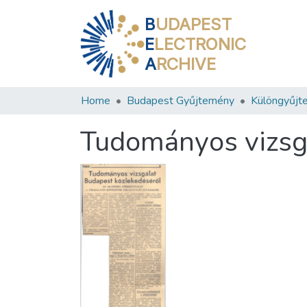
B
UDAPEST
E
LECTRONIC
A
RCHIVE
Home
Budapest Gyűjtemény
Különgyűjt
Tudományos vizsg