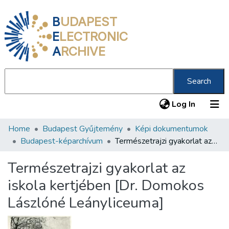
B
UDAPEST
E
LECTRONIC
A
RCHIVE
Search
(current
Log In
Home
Budapest Gyűjtemény
Képi dokumentumok
Communities & Collections
Budapest-képarchívum
Természetrajzi gyakorlat az iskola kertjében [Dr. Domokos Lászlóné Leányliceuma]
All of DSpace
Természetrajzi gyakorlat az
Statistics
iskola kertjében [Dr. Domokos
About us
Lászlóné Leányliceuma]