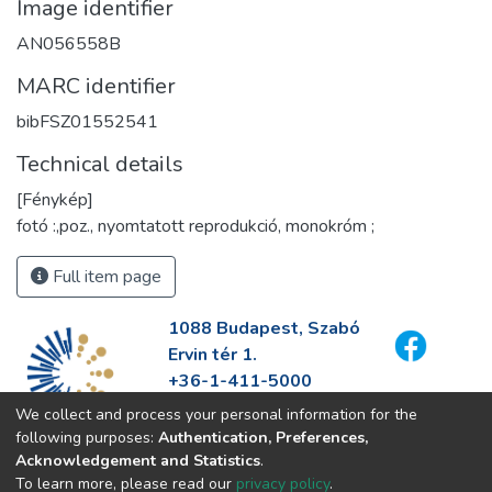
Image identifier
AN056558B
MARC identifier
bibFSZ01552541
Technical details
[Fénykép]
fotó :,poz., nyomtatott reprodukció, monokróm ;
Full item page
1088 Budapest, Szabó
Ervin tér 1.
+36-1-411-5000
info@fszek.hu
We collect and process your personal information for the
https://fszek.hu
following purposes:
Authentication, Preferences,
Acknowledgement and Statistics
.
To learn more, please read our
privacy policy
.