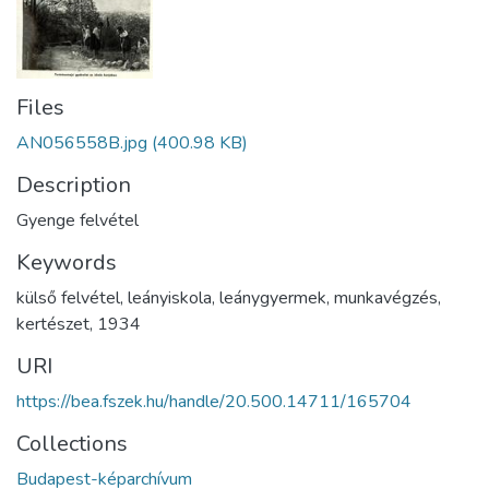
Files
AN056558B.jpg
(400.98 KB)
Description
Gyenge felvétel
Keywords
külső felvétel
,
leányiskola
,
leánygyermek
,
munkavégzés
,
kertészet
,
1934
URI
https://bea.fszek.hu/handle/20.500.14711/165704
Collections
Budapest-képarchívum