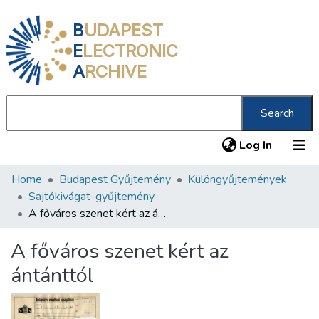
B
UDAPEST
E
LECTRONIC
A
RCHIVE
Search
(current
Log In
Home
Budapest Gyűjtemény
Különgyűjtemények
Communities & Collections
Sajtókivágat-gyűjtemény
All of DSpace
A főváros szenet kért az ántánttól
Statistics
A főváros szenet kért az
About us
ántánttól