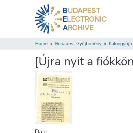
B
UDAPEST
E
LECTRONIC
A
RCHIVE
Home
Budapest Gyűjtemény
Különgyűjt
[Újra nyit a fiókkö
Date