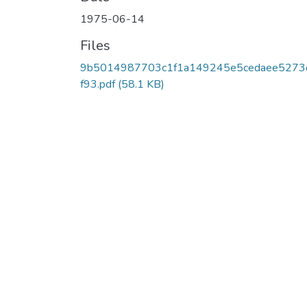
1975-06-14
Files
9b5014987703c1f1a149245e5cedaee5273
f93.pdf
(58.1 KB)