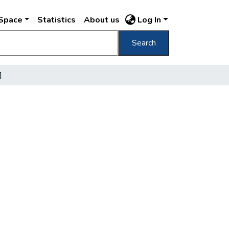
DSpace
Statistics
About us
Log In
Search
]