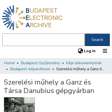
B
UDAPEST
E
LECTRONIC
A
RCHIVE
Search
(current
Log In
Home
Budapest Gyűjtemény
Képi dokumentumok
Communities & Collections
Budapest-képarchívum
Szerelési műhely a Ganz és Társa Danubius gépgyárban
All of DSpace
Szerelési műhely a Ganz és
Statistics
Társa Danubius gépgyárban
About us