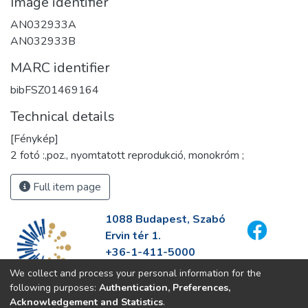
Image identifier
AN032933A
AN032933B
MARC identifier
bibFSZ01469164
Technical details
[Fénykép]
2 fotó :,poz., nyomtatott reprodukció, monokróm ;
Full item page
1088 Budapest, Szabó
Ervin tér 1.
+36-1-411-5000
info@fszek.hu
We collect and process your personal information for the
https://fszek.hu
following purposes:
Authentication, Preferences,
Acknowledgement and Statistics
.