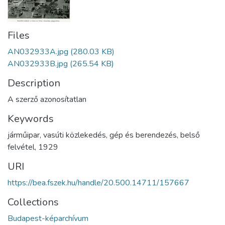
Files
AN032933A.jpg
(280.03 KB)
AN032933B.jpg
(265.54 KB)
Description
A szerző azonosítatlan
Keywords
járműipar
,
vasúti közlekedés
,
gép és berendezés
,
belső
felvétel
,
1929
URI
https://bea.fszek.hu/handle/20.500.14711/157667
Collections
Budapest-képarchívum