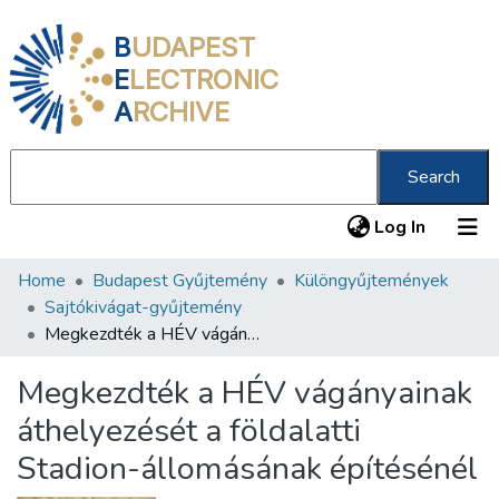
B
UDAPEST
E
LECTRONIC
A
RCHIVE
Search
(current
Log In
Home
Budapest Gyűjtemény
Különgyűjtemények
Communities & Collections
Sajtókivágat-gyűjtemény
All of DSpace
Megkezdték a HÉV vágányainak áthelyezését a földalatti Stadion-állomásának építésénél
Statistics
Megkezdték a HÉV vágányainak
About us
áthelyezését a földalatti
Stadion-állomásának építésénél