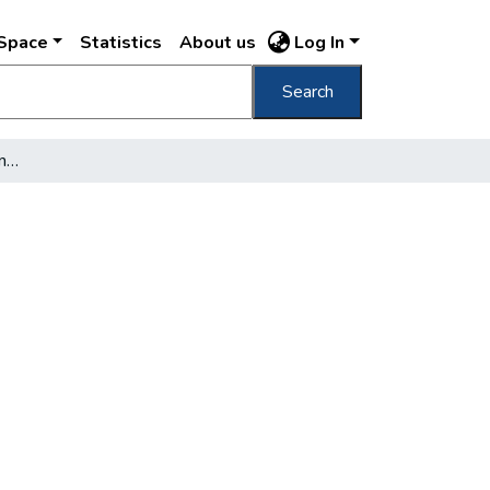
DSpace
Statistics
About us
Log In
Search
[Teréz Távbeszélő Központ épülete]