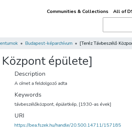
Communities & Collections
All of 
mentumok
Budapest-képarchívum
 Központ épülete]
Description
A címet a feldolgozó adta
Keywords
távbeszélőközpont
,
épületkép
,
[1930-as évek]
URI
https://bea.fszek.hu/handle/20.500.14711/157185