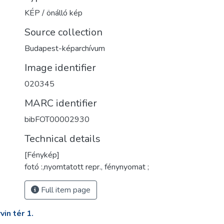
KÉP / önálló kép
Source collection
Budapest-képarchívum
Image identifier
020345
MARC identifier
bibFOT00002930
Technical details
[Fénykép]
fotó :,nyomtatott repr., fénynyomat ;
Full item page
in tér 1.