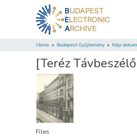
B
UDAPEST
E
LECTRONIC
A
RCHIVE
Home
Budapest Gyűjtemény
Képi doku
[Teréz Távbeszélő
Files