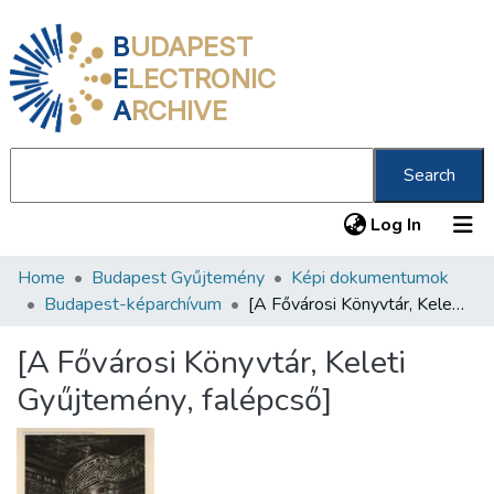
B
UDAPEST
E
LECTRONIC
A
RCHIVE
Search
(current
Log In
Home
Budapest Gyűjtemény
Képi dokumentumok
Communities & Collections
Budapest-képarchívum
[A Fővárosi Könyvtár, Keleti Gyűjtemény, falépcső]
All of DSpace
[A Fővárosi Könyvtár, Keleti
Statistics
Gyűjtemény, falépcső]
About us