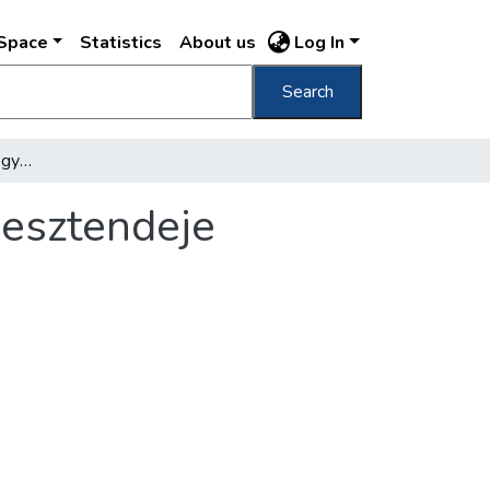
DSpace
Statistics
About us
Log In
Search
A budapesti tudományegyetem háromszáz esztendeje
esztendeje