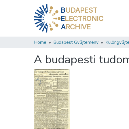
B
UDAPEST
E
LECTRONIC
A
RCHIVE
Home
Budapest Gyűjtemény
Különgyűjt
A budapesti tudo