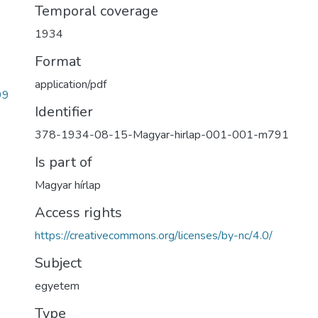
Temporal coverage
1934
Format
application/pdf
99
Identifier
378-1934-08-15-Magyar-hirlap-001-001-m791
Is part of
Magyar hírlap
Access rights
https://creativecommons.org/licenses/by-nc/4.0/
Subject
egyetem
Type