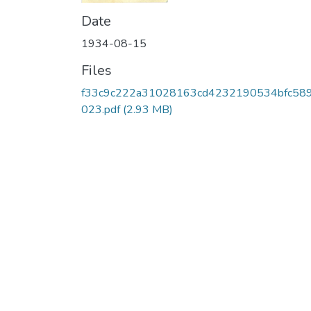
Date
1934-08-15
Files
f33c9c222a31028163cd4232190534bfc58
023.pdf
(2.93 MB)