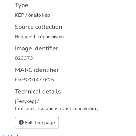
Type
KÉP / önálló kép
Source collection
Budapest-képarchívum
Image identifier
023373
MARC identifier
bibFSZ01477625
Technical details
[Fénykép] /
fotó :,poz., zselatinos ezüst, monokróm ;
Full item page