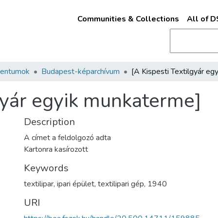
Communities & Collections
All of 
mentumok
Budapest-képarchívum
lgyár egyik munkaterme]
Description
A címet a feldolgozó adta
Kartonra kasírozott
Keywords
textilipar
,
ipari épület
,
textilipari gép
,
1940
URI