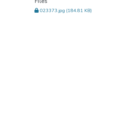
Files
023373.jpg
(184.81 KB)