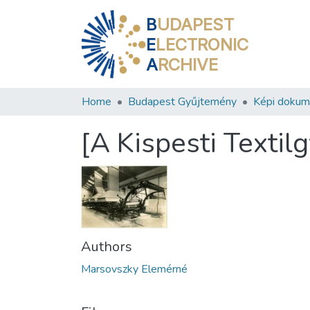
B
UDAPEST
E
LECTRONIC
A
RCHIVE
Home
Budapest Gyűjtemény
Képi doku
[A Kispesti Texti
Authors
Marsovszky Elemérné