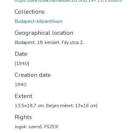
https://bea.fszek.hu/handle/20.500.14711/159885
Collections
Budapest-képarchívum
Geographical location
Budapest. 18. kerület. Fáy utca 2.
Date
[1940]
Creation date
1940
Extent
13,5x18,7 cm, (teljes méret: 13x16 cm)
Rights
Jogok: szerző, FSZEK