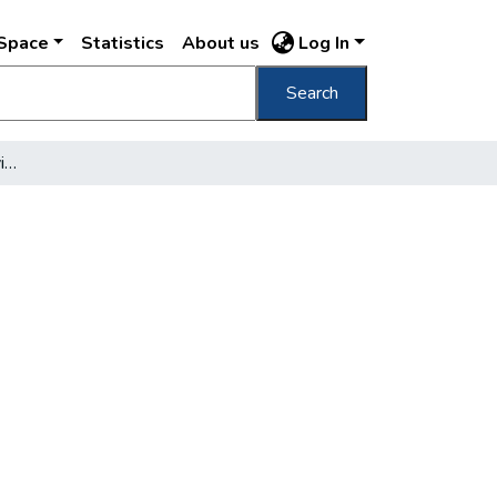
DSpace
Statistics
About us
Log In
Search
[A Kispesti Textilgyár egyik munkaterme]